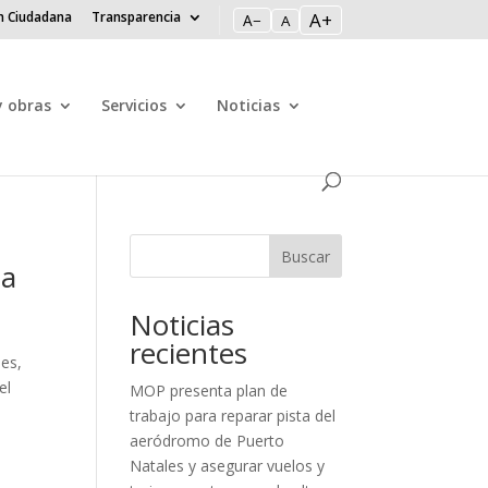
n Ciudadana
Transparencia
A+
A−
A
y obras
Servicios
Noticias
o
Buscar
ta
Noticias
recientes
les,
el
MOP presenta plan de
trabajo para reparar pista del
aeródromo de Puerto
Natales y asegurar vuelos y