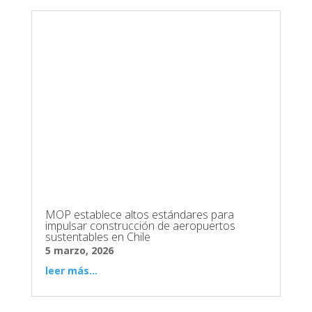
MOP establece altos estándares para
impulsar construcción de aeropuertos
sustentables en Chile
5 marzo, 2026
leer más...
Ministerio de Obras Públicas
Morandé 59, Santiago de Chile